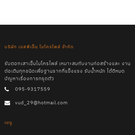
บริษัท เอสพีเอ็น ไมโครไพล์ จำกัด
รับตอกเสาเข็มไมโครไพล์ เหมาะสมกับงานก่อสร้างและ งาน
ต่อเติมทุกชนิดเพื่อฐานรากที่แข็งแรง รับน้ำหนัก ได้ดีหมด
ปัญหาเรื่องการทรุดตัว
095-9317559
vud_29@hotmail.com
เมนู