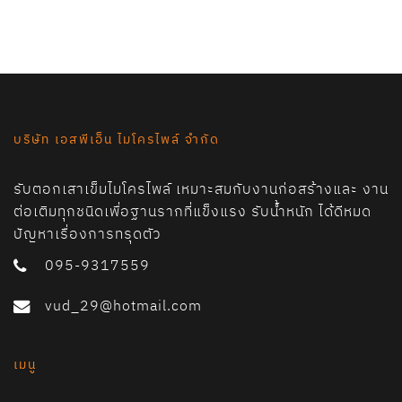
บริษัท เอสพีเอ็น ไมโครไพล์ จำกัด
รับตอกเสาเข็มไมโครไพล์ เหมาะสมกับงานก่อสร้างและ งาน
ต่อเติมทุกชนิดเพื่อฐานรากที่แข็งแรง รับน้ำหนัก ได้ดีหมด
ปัญหาเรื่องการทรุดตัว
095-9317559
vud_29@hotmail.com
เมนู