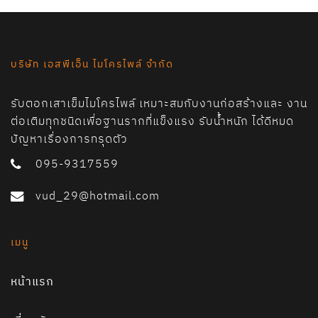
บริษัท เอสพีเอ็น ไมโครไพล์ จำกัด
รับตอกเสาเข็มไมโครไพล์ เหมาะสมกับงานก่อสร้างและ งาน
ต่อเติมทุกชนิดเพื่อฐานรากที่แข็งแรง รับน้ำหนัก ได้ดีหมด
ปัญหาเรื่องการทรุดตัว
095-9317559
vud_29@hotmail.com
เมนู
หน้าแรก