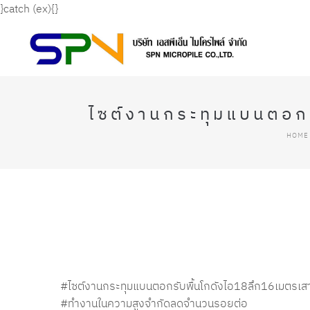
}catch (ex){}
ไซต์งานกระทุมแบนตอกร
HOME
#ไซต์งานกระทุมแบนตอกรับพื้นโกดังไอ18ลึก16เมตรเสา
#ทำงานในความสูงจำกัดลดจำนวนรอยต่อ