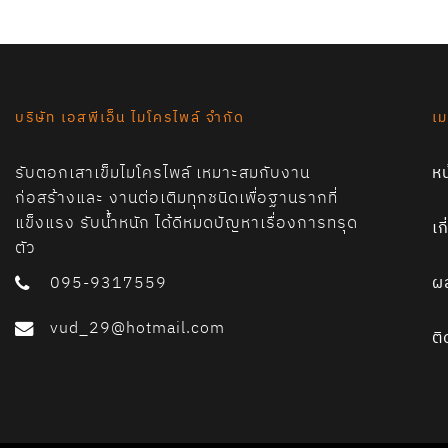
บริษัท เอสพีเอ็น ไมโครไพล์ จำกัด
เม
รับตอกเสาเข็มไมโครไพล์ เหมาะสมกับงาน
ห
ก่อสร้างและ งานต่อเติมทุกชนิดเพื่อฐานรากที่
แข็งแรง รับน้ำหนัก ได้ดีหมดปัญหาเรื่องการทรุด
เก
ตัว
095-9317559
ผ
vud_29@hotmail.com
ติ