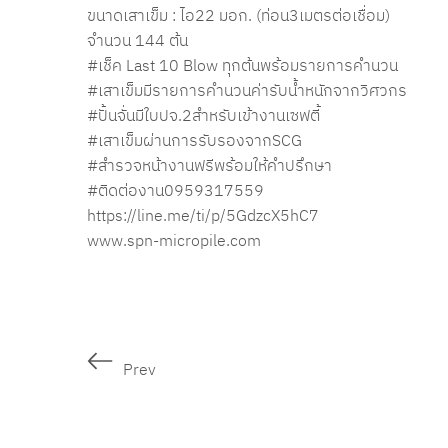
ขนาดเสาเข็ม : ไอ22 มอก. (ท่อน3เมตรต่อเชื่อม)
จำนวน 144 ต้น
#เช็ค
Last 10 Blow ทุกต้นพร้อมรายการคำนวน
#เสาเข็มมีรายการคำนวนค่ารับน้ำหนักจากวิศวกร
#ปั้นจั่นมีใบปจ
.2สำหรับเข้างานเซฟตี้
#เสาเข็มผ่านการรับรองจากSCG
#สำรวจหน้างานฟรีพร้อมให้คำปรึกษา
#ติดต่องาน0959317559
https://line.me/ti/p/5GdzcX5hC7
www.spn-micropile.com
Prev