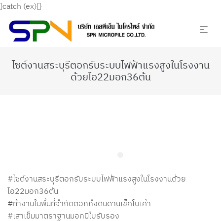
}catch (ex){}
ไซต์งานสระบุรีตอกรับระบบไฟฟ้าแรงสูงในโรงงาน
ด้วยไอ22มอก36ต้น
#ไซต์งานสระบุรีตอกรับระบบไฟฟ้าแรงสูงในโรงงานด้วย
ไอ22มอก36ต้น
#ทำงานในพื้นที่จำกัดตอกถึงดินดานเช็คโบเค้า
#เสาเข็มมาตราฐานมอกมีใบรับรอง