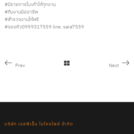
#มีรายการโบเค้าให้ทุกงาน
#ทีมงานมืออาชีพ
#สำรวจงานให้ฟรี
#จองคิว0959317559 line. sara7559
Prev
Next
บริษัท เอสพีเอ็น ไมโครไพล์ จำกัด