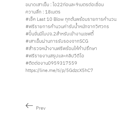
ขนาดเสาเข็ม : ไอ22ท่อนละ9เมตรต่อเชื่อม
ความลึก : 18เมตร
#เช็ค
Last 10 Blow ทุกต้นพร้อมรายการคำนวน
#ฟรีรายการคำนวนค่ารับน้ำหนักจากวิศวกร
#ปั้นจั่นมีใบปจ
.2สำหรับเข้างานเซฟตี้
#เสาเข็มผ่านการรับรองจากSCG
#สำรวจหน้างานฟรีพร้อมให้คำปรึกษา
#ฟรีรายงานสรุปและคลิปวีดีโอ
#ติดต่องาน0959317559
https://line.me/ti/p/5GdzcX5hC7
Prev