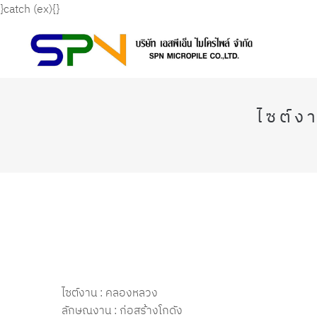
}catch (ex){}
ไซต์ง
ไซต์งาน : คลองหลวง
ลักษณงาน : ก่อสร้างโกดัง