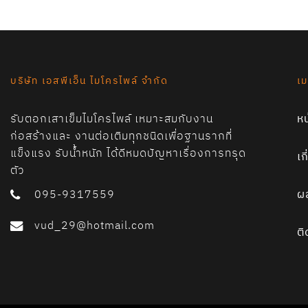
บริษัท เอสพีเอ็น ไมโครไพล์ จำกัด
เม
รับตอกเสาเข็มไมโครไพล์ เหมาะสมกับงาน
ห
ก่อสร้างและ งานต่อเติมทุกชนิดเพื่อฐานรากที่
แข็งแรง รับน้ำหนัก ได้ดีหมดปัญหาเรื่องการทรุด
เก
ตัว
095-9317559
ผ
vud_29@hotmail.com
ติ