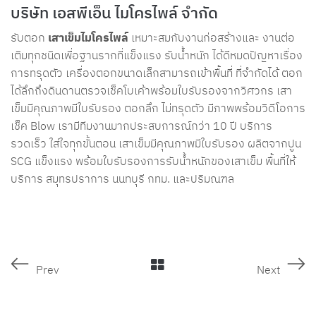
บริษัท เอสพีเอ็น ไมโครไพล์ จำกัด
รับตอก
เสาเข็มไมโครไพล์
เหมาะสมกับงานก่อสร้างและ งานต่อ
เติมทุกชนิดเพื่อฐานรากที่แข็งแรง รับน้ำหนัก ได้ดีหมดปัญหาเรื่อง
การทรุดตัว เครื่องตอกขนาดเล็กสามารถเข้าพื้นที่ ที่จำกัดได้ ตอก
ได้ลึกถึงดินดานตรวจเช็คโบเค้าพร้อมใบรับรองจากวิศวกร เสา
เข็มมีคุณภาพมีใบรับรอง ตอกลึก ไม่ทรุดตัว มีภาพพร้อมวิดีโอการ
เช็ค Blow เรามีทีมงานมากประสบการณ์กว่า 10 ปี บริการ
รวดเร็ว ใส่ใจทุกขั้นตอน เสาเข็มมีคุณภาพมีใบรับรอง ผลิตจากปูน
SCG แข็งแรง พร้อมใบรับรองการรับน้ำหนักของเสาเข็ม พื้นที่ให้
บริการ สมุทรปราการ นนทบุรี กทม. และปริมณฑล
Prev
Next