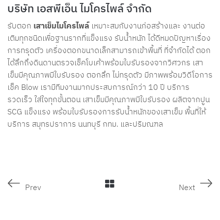
บริษัท เอสพีเอ็น ไมโครไพล์ จำกัด
รับตอก
เสาเข็มไมโครไพล์
เหมาะสมกับงานก่อสร้างและ งานต่อ
เติมทุกชนิดเพื่อฐานรากที่แข็งแรง รับน้ำหนัก ได้ดีหมดปัญหาเรื่อง
การทรุดตัว เครื่องตอกขนาดเล็กสามารถเข้าพื้นที่ ที่จำกัดได้ ตอก
ได้ลึกถึงดินดานตรวจเช็คโบเค้าพร้อมใบรับรองจากวิศวกร เสา
เข็มมีคุณภาพมีใบรับรอง ตอกลึก ไม่ทรุดตัว มีภาพพร้อมวิดีโอการ
เช็ค Blow เรามีทีมงานมากประสบการณ์กว่า 10 ปี บริการ
รวดเร็ว ใส่ใจทุกขั้นตอน เสาเข็มมีคุณภาพมีใบรับรอง ผลิตจากปูน
SCG แข็งแรง พร้อมใบรับรองการรับน้ำหนักของเสาเข็ม พื้นที่ให้
บริการ สมุทรปราการ นนทบุรี กทม. และปริมณฑล
Prev
Next