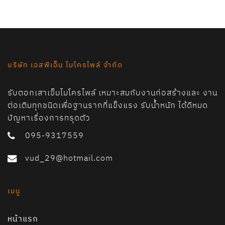
บริษัท เอสพีเอ็น ไมโครไพล์ จำกัด
รับตอกเสาเข็มไมโครไพล์ เหมาะสมกับงานก่อสร้างและ งาน
ต่อเติมทุกชนิดเพื่อฐานรากที่แข็งแรง รับน้ำหนัก ได้ดีหมด
ปัญหาเรื่องการทรุดตัว
095-9317559
vud_29@hotmail.com
เมนู
หน้าแรก