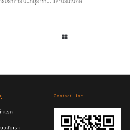
สมุทรปราการ นนทบุรี กทม. และปริมณฑล
นู
Contact Line
น้าแรก
ี่ยวกับเรา