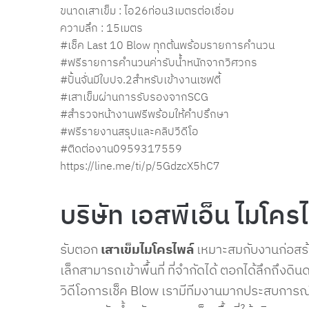
ขนาดเสาเข็ม : ไอ26ท่อน3เมตรต่อเชื่อม
ความลึก : 15เมตร
#เช็ค
Last 10 Blow ทุกต้นพร้อมรายการคำนวน
#ฟรีรายการคำนวนค่ารับน้ำหนักจากวิศวกร
#ปั้นจั่นมีใบปจ
.2สำหรับเข้างานเซฟตี้
#เสาเข็มผ่านการรับรองจากSCG
#สำรวจหน้างานฟรีพร้อมให้คำปรึกษา
#ฟรีรายงานสรุปและคลิปวีดีโอ
#ติดต่องาน0959317559
https://line.me/ti/p/5GdzcX5hC7
บริษัท เอสพีเอ็น ไมโคร
รับตอก
เสาเข็มไมโครไพล์
เหมาะสมกับงานก่อสร้า
เล็กสามารถเข้าพื้นที่ ที่จำกัดได้ ตอกได้ลึกถึ
วิดีโอการเช็ค Blow เรามีทีมงานมากประสบการณ์ก