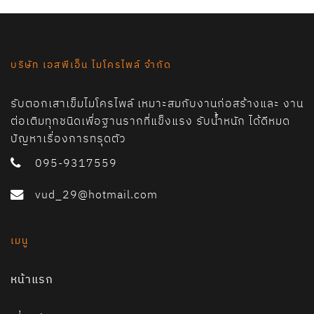
บริษัท เอสพีเอ็น ไมโครไพล์ จำกัด
รับตอกเสาเข็มไมโครไพล์ เหมาะสมกับงานก่อสร้างและ งาน
ต่อเติมทุกชนิดเพื่อฐานรากที่แข็งแรง รับน้ำหนัก ได้ดีหมด
ปัญหาเรื่องการทรุดตัว
095-9317559
vud_29@hotmail.com
เมนู
หน้าแรก