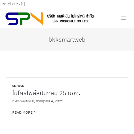
}catch (ex){}
bkksmartweb
SERVICE
ไมโครไพล์สปันกลม 25 มอก.
by
bkksmartweb
กรกฎาคม 4, 2021
READ MORE